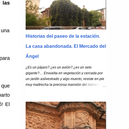
 las
 una
Historias del paseo de la estación.
La casa abandonada. El Mercado del
Ángel
para
¿Es un pájaro? ¿es un avión? ¿es un seto
gigante?… Envuelta en vegetación y cercada por
un jardín asilvestrado y algo muerto, resiste en pie
muy maltrecha la preciosa mansión del número 29
 que
del paseo de la estación .
uarto
! El