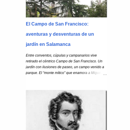
grupos de okupas en el presente. Ha sido olvidada,
saqueada, abandonada, invadida por extraños que
no la querían, y colonizada por una vegetación casi
carnívora con pinta de querer comérsela.
El Campo de San Francisco:
aventuras y desventuras de un
jardín en Salamanca
Entre conventos, cúpulas y campanarios vive
retirado el céntrico Campo de San Francisco. Un
jardín con ilusiones de paseo, un campo venido a
parque. El “monte mítico” que enamora a Miguel de
Unamuno , el “recoleto parque” donde Carmen
Martín Gaite intuye de joven que Cervantes en
persona la está armando “caballero andante de las
letras”.