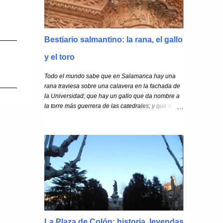
Bestiario salmantino: la rana, el gallo
y el toro
Todo el mundo sabe que en Salamanca hay una
rana traviesa sobre una calavera en la fachada de
la Universidad; que hay un gallo que da nombre a
la torre más guerrera de las catedrales; y que hay
un toro en el puente romano que espabiló de golpe
al niño lazarillo más famoso del mundo.
La Plaza de Colón: historia, leyendas