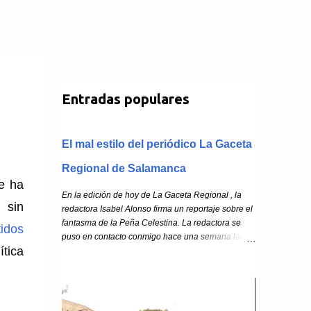
Entradas populares
El mal estilo del periódico La Gaceta
Regional de Salamanca
e ha
En la edición de hoy de La Gaceta Regional , la
 sin
redactora Isabel Alonso firma un reportaje sobre el
fantasma de la Peña Celestina. La redactora se
tidos
puso en contacto conmigo hace una semana larga,
tica
para pedirme permiso para usar mi entrada de la
Peña Celestina . Le respondí que ningún problema
siempre que citara mi blog. Pero no cita mi blog .