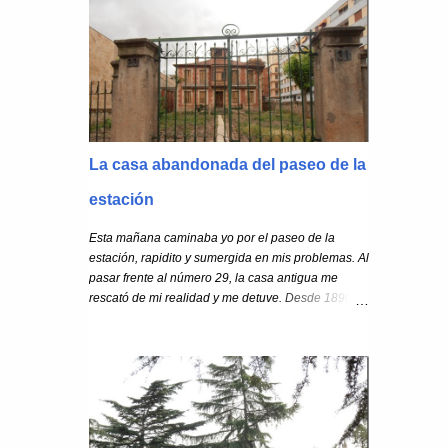
llenaron la plazuela de historias y leyendas. Vamos
a repasarlas
La casa abandonada del paseo de la
estación
Esta mañana caminaba yo por el paseo de la
estación, rapidito y sumergida en mis problemas. Al
pasar frente al número 29, la casa antigua me
rescató de mi realidad y me detuve. Desde 1890,
año en el que se fecha su construcción, han
transcurrido ciento veintitrés años. Ya hablamos de
esta casa en otra entrada , y de lo ligada que está
al nacimiento del paseo de la Estación, la llegada
del ferrocarril y el desarrollo de esta parte de la
ciudad. La casa ha sobrevivido a una gran
inundación en el pasado y a varios incendios y