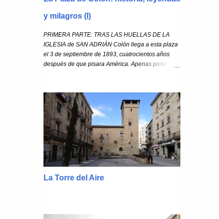
y milagros (I)
PRIMERA PARTE: TRAS LAS HUELLAS DE LA
IGLESIA de SAN ADRIÁN Colón llega a esta plaza
el 3 de septiembre de 1893, cuatrocientos años
después de que pisara América. Apenas pone
Colón el pie en nuestra plaza, la cambia de
nombre y le da el suyo. A partir de entonces, la
estatua de Colón contempla desde su altura
histórica el ajetreo charro, sin que ese mundo
oscuro que sostiene se le vaya de las manos; y eso
que no es fácil aceptar que el camino que
emprendes hacia las Indias acabe llevándote a
América, pero así es la vida…. La historia de esta
plaza se podría contar a través de los diferentes
nombres que ha tenido: plaza de San Adrián ,
plaza de los Menores , plaza de la Trinidad.
La Torre del Aire
Nombres de los edificios que una vez se
levantaron en esta plazuela. En tiempos se la
conoció también como plaza de la Yerba . Todas
estas edificaciones, y los que las habitaron,