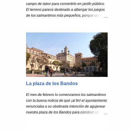
campo de labor para convertirlo en jardín público.
El terreno parece destinado a albergar los juegos
de los salmantinos más pequeños, porque donde
hoy está la Alamedilla existía una gran hondonada
a la que desde siempre iban a jugar los chiquillos.
Así lo recuerdan en el Adelanto del viernes 15 de
julio de 1898: En la grande hondonada que había
en la antigua Alamedilla, y que recordarán los que
no sean muy jóvenes, porque acaso de niños irían
allí a solazarse con los corderos o a jugar los
domingos a la lotería. El Ayuntamiento se
encuentra por tanto con que ha adquirido un
terreno en el que existe una hondonada de
considerable extensión. Y, por si esto no fuera
La plaza de los Bandos
suficiente complicación urbanística, deben contar
también con ciertas excavaciones añadidas que
El mes de febrero lo comenzamos los salmantinos
hubo que practicar en la zona para la realización
con la buena noticia de que ¡al fin! el ayuntamiento
del ferrocarril a Portugal. Así que lo primero que
renunciaba a su obstinada intención de agujerear
tiene que afrontar el Ayuntamiento es rellenar tan
nuestra plaza de los Bandos para construir un
agujereado terreno. ...
aparcamiento subterráneo. La Plaza de los
Bandos ha sobrevivido a la amenaza del parking
con algún árbol desaparecido, la vegetación