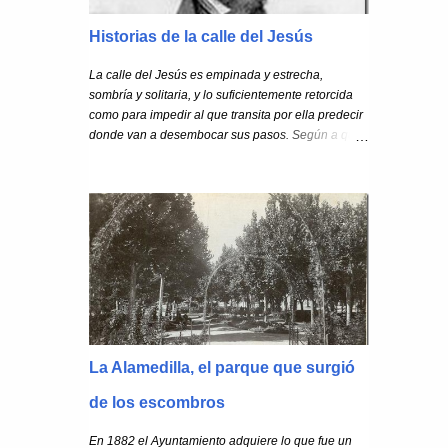
Historias de la calle del Jesús
La calle del Jesús es empinada y estrecha,
sombría y solitaria, y lo suficientemente retorcida
como para impedir al que transita por ella predecir
donde van a desembocar sus pasos. Según a qué
horas, la calle del Jesús da un poco de miedo. Eso
mismo debió de pensar Espronceda , cuando
decidió situar en esta calle la historia de terror que
sucede en El estudiante de Salamanca
La Alamedilla, el parque que surgió
de los escombros
En 1882 el Ayuntamiento adquiere lo que fue un